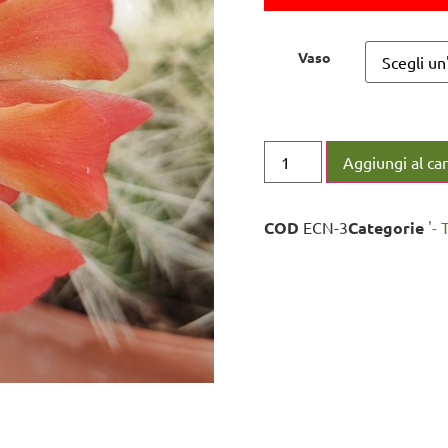
Vaso
Aggiungi al car
COD
ECN-3
Categorie
'- 