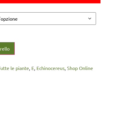
rello
Tutte le piante
,
E
,
Echinocereus
,
Shop Online