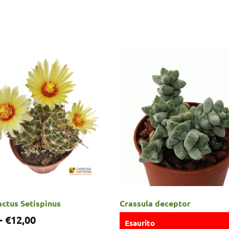
ctus Setispinus
Crassula deceptor
-
€
12,00
Esaurito