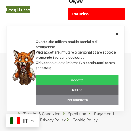
€
4,00
Leggi tutto
Esaurito
Scegli
✕
Questo sito utilizza cookie tecnici e di
profilazione.
Puoi accettare, rifiutare o personalizzare i cookie
premendo i pulsanti desiderati.
Chiudendo questa informativa continuerai senza
Carnosa & Spinosa
accettare.
Piante grasse, succulente e cactacee – Via Teodora Bresciani, 40 –
25080 Manerba BS – P.I. 04796900985 – Tel/Fax +39 0365
Accetta
654261
Rifiuta
Personalizza
Rimaniamo in contatto
Coupon – Buoni Sconto
Termini & Condizioni
Spedizioni
Pagamenti
Privacy Policy
Cookie Policy
IT