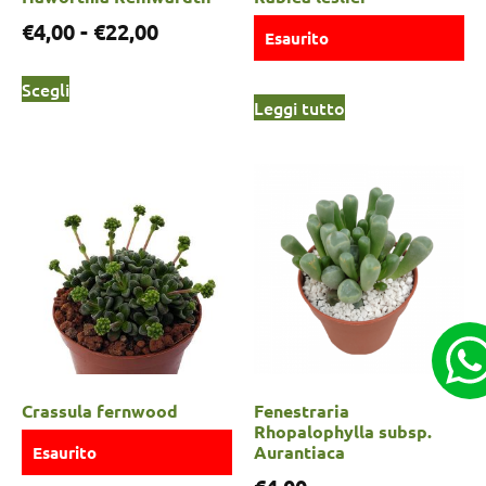
€
4,00
-
€
22,00
Esaurito
Scegli
Leggi tutto
Crassula fernwood
Fenestraria
Rhopalophylla subsp.
Aurantiaca
Esaurito