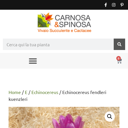
0
Home
/
E
/
Echinocereus
/ Echinocereus fendleri
kuenzleri