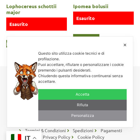
Lophocereus schottii
Ipomea bolusii
major
Esaurito
Esaurito
Leggi tutto
Leggi tutto
✕
Questo sito utilizza cookie tecnici e di
profilazione.
Puoi accettare, rifiutare o personalizzare i cookie
premendo i pulsanti desiderati.
Chiudendo questa informativa continuerai senza
Carnosa & Spinosa
accettare.
Piante grasse, succulente e cactacee – Via Teodora Bresciani, 40 –
Accetta
25080 Manerba BS – P.I. 04796900985 – Tel/Fax +39 0365
654261
Rifiuta
Personalizza
Rimaniamo in contatto
Coupon – Buoni Sconto
Termini & Condizioni
Spedizioni
Pagamenti
Privacy Policy
Cookie Policy
IT