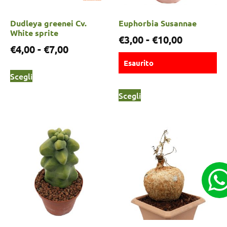
Dudleya greenei Cv.
Euphorbia Susannae
White sprite
€
3,00
-
€
10,00
€
4,00
-
€
7,00
Esaurito
Scegli
Scegli