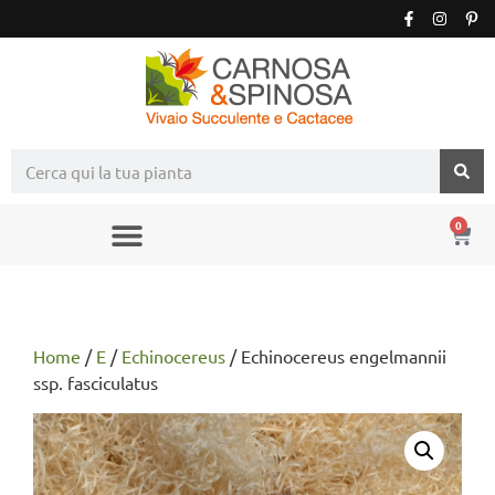
0
Home
/
E
/
Echinocereus
/ Echinocereus engelmannii
ssp. fasciculatus