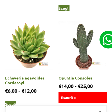
Scegli
Echeveria agavoides
Opuntia Consolea
Corderoyi
€
14,00
-
€
25,00
€
6,00
-
€
12,00
Esaurito
Scegli