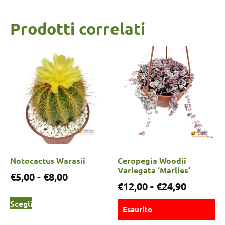
Prodotti correlati
Notocactus Warasii
Ceropegia Woodii
Variegata ‘Marlies’
€
5,00
-
€
8,00
€
12,00
-
€
24,90
Scegli
Esaurito