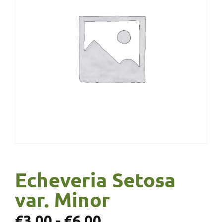
Echeveria Setosa
var. Minor
€
3,00
-
€
6,00