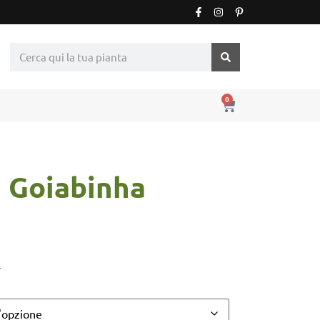
0
 Goiabinha
r