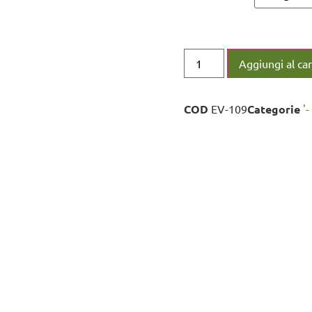
Aggiungi al car
COD
EV-109
Categorie
'-