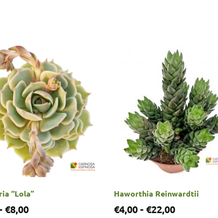
ia “Lola”
Haworthia Reinwardtii
-
€
8,00
€
4,00
-
€
22,00