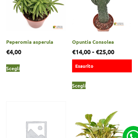
Peperomia asperula
Opuntia Consolea
€
4,00
€
14,00
-
€
25,00
Esaurito
Scegli
Scegli