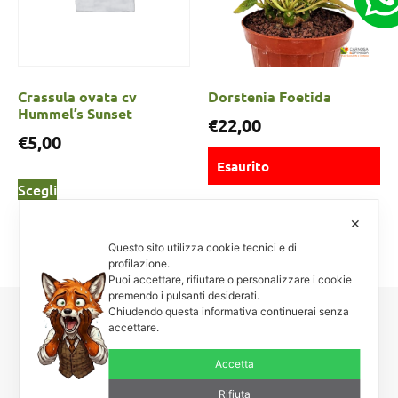
Crassula ovata cv
Dorstenia Foetida
Hummel’s Sunset
€
22,00
€
5,00
Esaurito
Scegli
Scegli
✕
Questo sito utilizza cookie tecnici e di
profilazione.
Puoi accettare, rifiutare o personalizzare i cookie
premendo i pulsanti desiderati.
Chiudendo questa informativa continuerai senza
accettare.
Carnosa & Spinosa
Piante grasse, succulente e cactacee – Via Teodora Bresciani, 40 –
Accetta
25080 Manerba BS – P.I. 04796900985 – Tel/Fax +39 0365
654261
Rifiuta