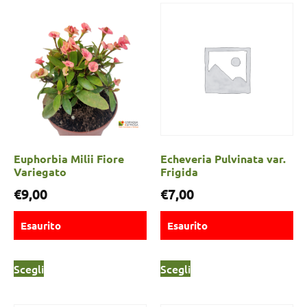
Euphorbia Milii Fiore
Echeveria Pulvinata var.
Variegato
Frigida
€
9,00
€
7,00
Esaurito
Esaurito
Scegli
Scegli