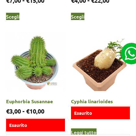
€
7,00
-
€
15,00
€
4,00
-
€
22,00
Scegli
Scegli
Euphorbia Susannae
Cyphia linarioides
€
3,00
-
€
10,00
Esaurito
Esaurito
Leggi tutto