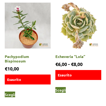
Pachypodium
Echeveria “Lola”
Bispinosum
€
6,00
-
€
8,00
€
10,00
Esaurito
Esaurito
Scegli
Scegli