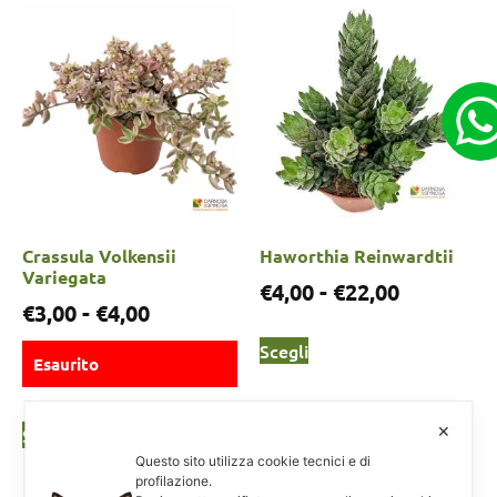
Crassula Volkensii
Haworthia Reinwardtii
Variegata
€
4,00
-
€
22,00
€
3,00
-
€
4,00
Scegli
Esaurito
✕
Scegli
Questo sito utilizza cookie tecnici e di
profilazione.