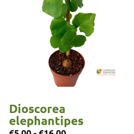
Dioscorea
elephantipes
€
5,00
-
€
16,00