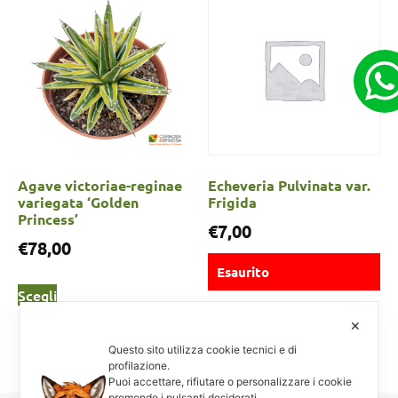
Agave victoriae-reginae
Echeveria Pulvinata var.
variegata ‘Golden
Frigida
Princess’
€
7,00
€
78,00
Esaurito
Scegli
✕
Scegli
Questo sito utilizza cookie tecnici e di
profilazione.
Puoi accettare, rifiutare o personalizzare i cookie
premendo i pulsanti desiderati.