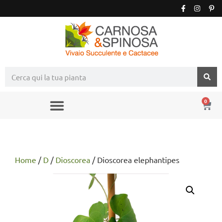
0
Home
/
D
/
Dioscorea
/ Dioscorea elephantipes