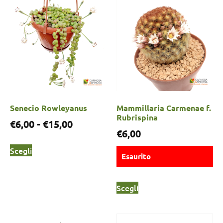
Senecio Rowleyanus
Mammillaria Carmenae f.
Rubrispina
€
6,00
-
€
15,00
€
6,00
Scegli
Esaurito
Scegli