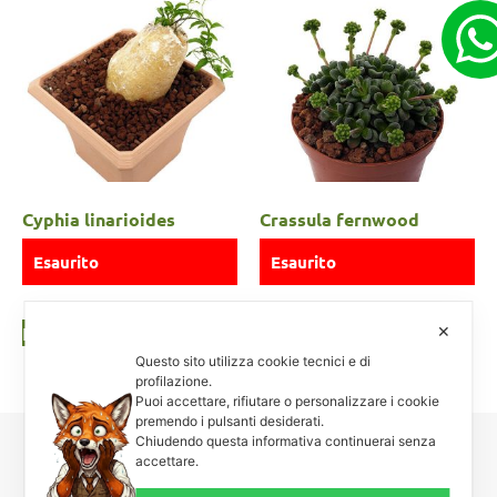
Cyphia linarioides
Crassula fernwood
Esaurito
Esaurito
Leggi tutto
Leggi tutto
✕
Questo sito utilizza cookie tecnici e di
profilazione.
Puoi accettare, rifiutare o personalizzare i cookie
premendo i pulsanti desiderati.
Chiudendo questa informativa continuerai senza
accettare.
Carnosa & Spinosa
Piante grasse, succulente e cactacee – Via Teodora Bresciani, 40 –