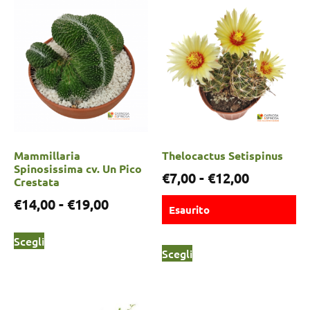
Mammillaria
Thelocactus Setispinus
Spinosissima cv. Un Pico
€
7,00
-
€
12,00
Crestata
€
14,00
-
€
19,00
Esaurito
Scegli
Scegli