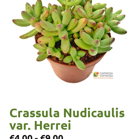
Crassula Nudicaulis
var. Herrei
€
4,00
-
€
9,00