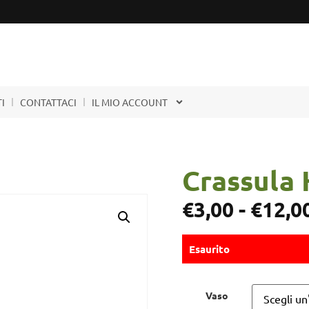
I
CONTATTACI
IL MIO ACCOUNT
Crassula 
€
3,00
-
€
12,0
Esaurito
Vaso