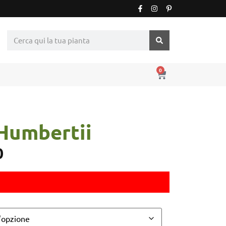
0
Humbertii
0