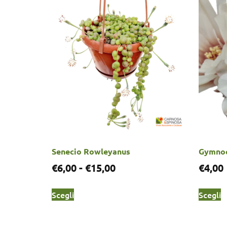
Senecio Rowleyanus
Gymnoc
€
6,00
-
€
15,00
€
4,00
Scegli
Scegli