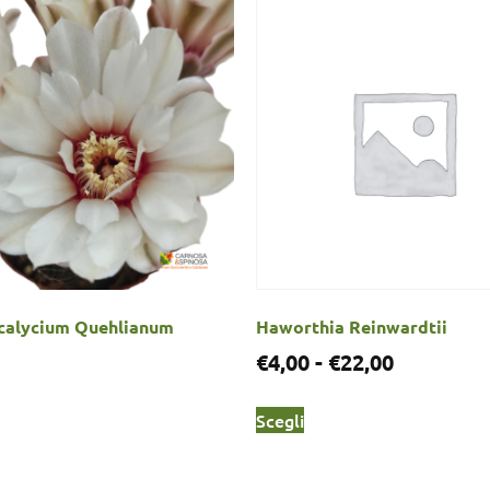
alycium Quehlianum
Haworthia Reinwardtii
€
4,00
-
€
22,00
Scegli