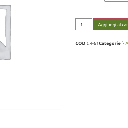
Aggiungi al car
COD
CR-61
Categorie
'- 