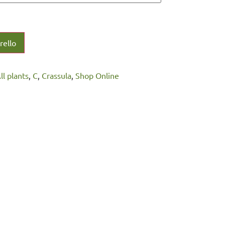
rello
All plants
,
C
,
Crassula
,
Shop Online