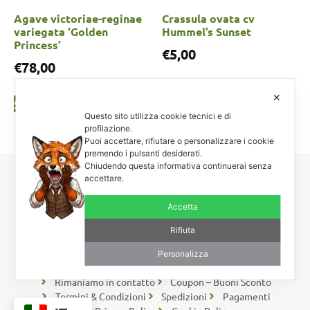
Agave victoriae-reginae
Crassula ovata cv
variegata ‘Golden
Hummel’s Sunset
Princess’
€
5,00
€
78,00
Scegli
✕
Scegli
Questo sito utilizza cookie tecnici e di
profilazione.
Puoi accettare, rifiutare o personalizzare i cookie
premendo i pulsanti desiderati.
Chiudendo questa informativa continuerai senza
accettare.
Carnosa & Spinosa
Piante grasse, succulente e cactacee – Via Teodora Bresciani, 40 –
Accetta
25080 Manerba BS – P.I. 04796900985 – Tel/Fax +39 0365
Rifiuta
654261
Personalizza
Rimaniamo in contatto
Coupon – Buoni Sconto
Termini & Condizioni
Spedizioni
Pagamenti