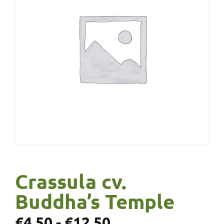
Crassula cv.
Buddha’s Temple
€
4,50
-
€
12,50