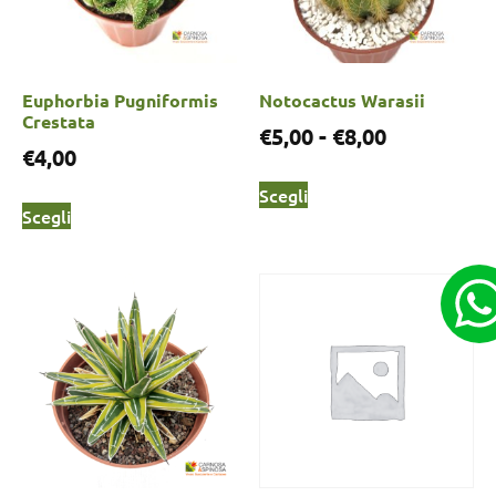
Euphorbia Pugniformis
Notocactus Warasii
Crestata
€
5,00
-
€
8,00
€
4,00
Scegli
Scegli