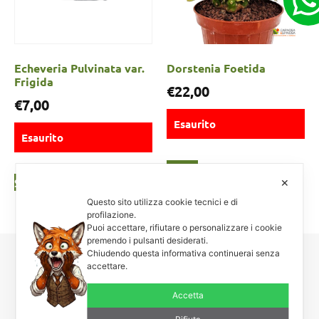
Echeveria Pulvinata var.
Dorstenia Foetida
Frigida
€
22,00
€
7,00
Esaurito
Esaurito
Scegli
Scegli
✕
Questo sito utilizza cookie tecnici e di
profilazione.
Puoi accettare, rifiutare o personalizzare i cookie
premendo i pulsanti desiderati.
Chiudendo questa informativa continuerai senza
accettare.
Carnosa & Spinosa
Piante grasse, succulente e cactacee – Via Teodora Bresciani, 40 –
Accetta
25080 Manerba BS – P.I. 04796900985 – Tel/Fax +39 0365
654261