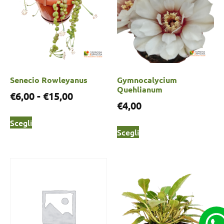
Senecio Rowleyanus
Gymnocalycium
Quehlianum
€
6,00
-
€
15,00
€
4,00
Scegli
Scegli