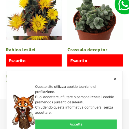
Rabiea lesliei
Crassula deceptor
Esaurito
Esaurito
Leggi tutto
Leggi tutto
✕
Questo sito utilizza cookie tecnici e di
profilazione.
Puoi accettare, rifiutare o personalizzare i cookie
premendo i pulsanti desiderati.
Chiudendo questa informativa continuerai senza
accettare.
Carnosa & Spinosa
Piante grasse, succulente e cactacee – Via Teodora Bresciani, 40 –
Accetta
25080 Manerba BS – P.I. 04796900985 – Tel/Fax +39 0365