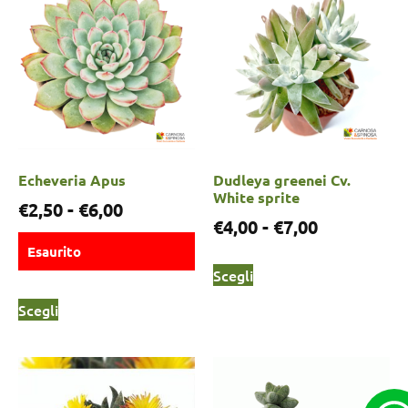
Echeveria Apus
Dudleya greenei Cv.
White sprite
€
2,50
-
€
6,00
€
4,00
-
€
7,00
Esaurito
Scegli
Scegli