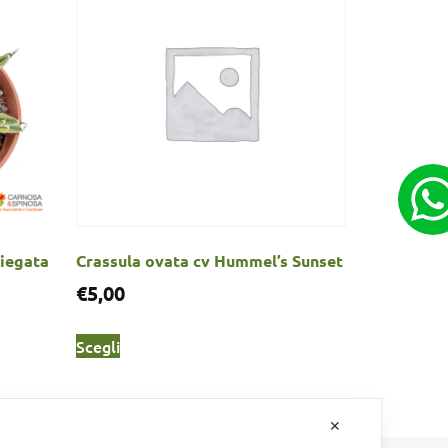
riegata
Crassula ovata cv Hummel’s Sunset
€
5,00
Scegli
✕