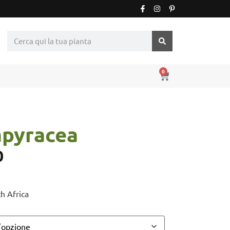
0
apyracea
0
th Africa