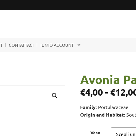
I
CONTATTACI
IL MIO ACCOUNT
Avonia P
€
4,00
-
€
12,0
Family
: Portulacaceae
Origin and Habitat
: Sou
Vaso