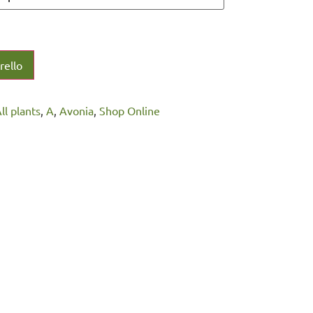
rello
All plants
,
A
,
Avonia
,
Shop Online