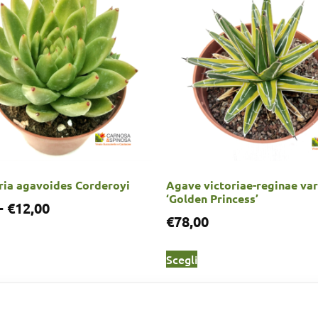
ria agavoides Corderoyi
Agave victoriae-reginae va
‘Golden Princess’
-
€
12,00
€
78,00
Scegli