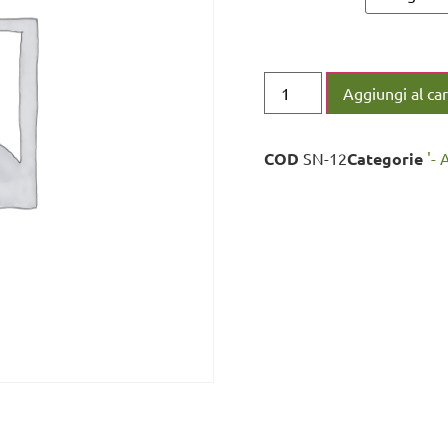
Aggiungi al car
COD
SN-12
Categorie
'- 