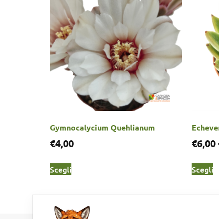
Gymnocalycium Quehlianum
Echeve
€
4,00
€
6,00
Scegli
Scegli