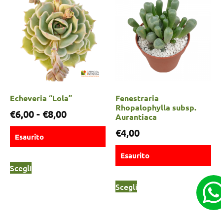
Echeveria “Lola”
Fenestraria
Rhopalophylla subsp.
€
6,00
-
€
8,00
Aurantiaca
€
4,00
Esaurito
Esaurito
Scegli
Scegli