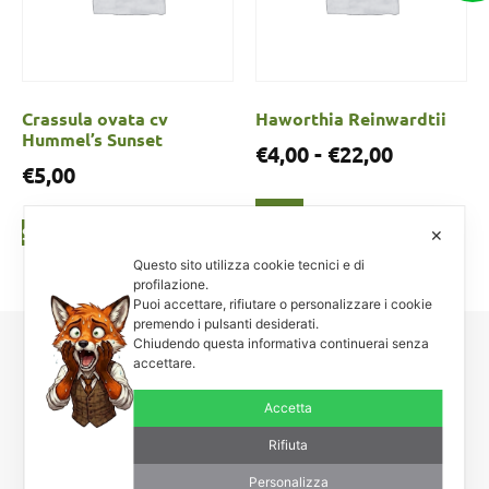
Crassula ovata cv
Haworthia Reinwardtii
Hummel’s Sunset
€
4,00
-
€
22,00
€
5,00
Scegli
Scegli
✕
Questo sito utilizza cookie tecnici e di
profilazione.
Puoi accettare, rifiutare o personalizzare i cookie
premendo i pulsanti desiderati.
Chiudendo questa informativa continuerai senza
accettare.
Carnosa & Spinosa
Piante grasse, succulente e cactacee – Via Teodora Bresciani, 40 –
Accetta
25080 Manerba BS – P.I. 04796900985 – Tel/Fax +39 0365
654261
Rifiuta
Personalizza