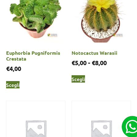
Euphorbia Pugniformis
Notocactus Warasii
Crestata
€
5,00
-
€
8,00
€
4,00
Scegli
Scegli