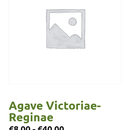
Agave Victoriae-
Reginae
€
8,00
-
€
40,00