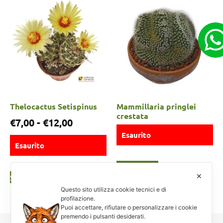
Thelocactus Setispinus
Mammillaria pringlei
crestata
€
7,00
-
€
12,00
Esaurito
Esaurito
Leggi tutto
✕
Scegli
Questo sito utilizza cookie tecnici e di
profilazione.
Puoi accettare, rifiutare o personalizzare i cookie
premendo i pulsanti desiderati.