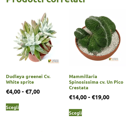
Dudleya greenei Cv.
Mammillaria
White sprite
Spinosissima cv. Un Pico
Crestata
€
4,00
-
€
7,00
€
14,00
-
€
19,00
Scegli
Scegli