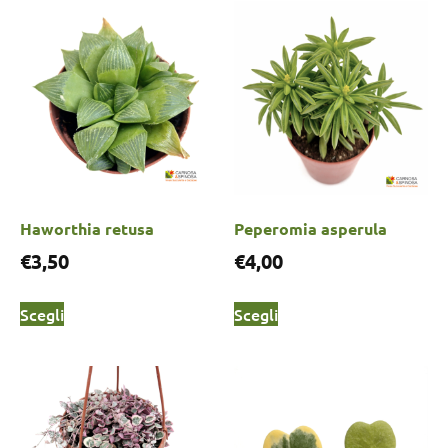
Haworthia retusa
Peperomia asperula
€
3,50
€
4,00
Scegli
Scegli