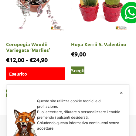
Ceropegia Woodii
Hoya Kerrii S. Valentino
Variegata ‘Marlies’
€
9,00
€
12,00
-
€
24,90
Scegli
Esaurito
Scegli
✕
Questo sito utilizza cookie tecnici e di
profilazione.
Puoi accettare, rifiutare o personalizzare i cookie
premendo i pulsanti desiderati.
Chiudendo questa informativa continuerai senza
accettare.
Carnosa & Spinosa