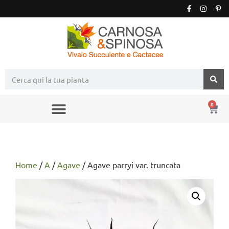
0
Home
/
A
/
Agave
/ Agave parryi var. truncata