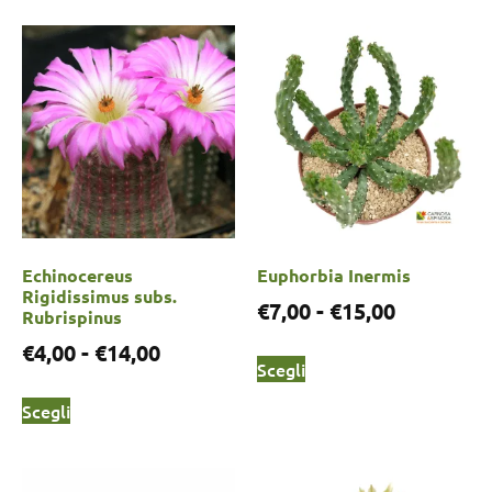
Echinocereus
Euphorbia Inermis
Rigidissimus subs.
€
7,00
-
€
15,00
Rubrispinus
€
4,00
-
€
14,00
Scegli
Scegli