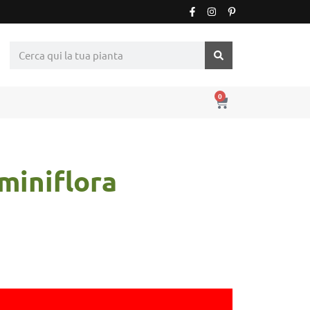
0
miniflora