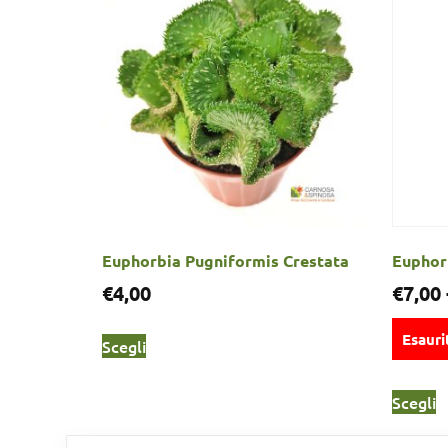
Euphorbia Pugniformis Crestata
Euphorb
€
4,00
€
7,00
Esauri
Scegli
Scegli