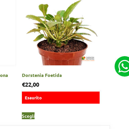
zona
Dorstenia Foetida
€
22,00
Esaurito
Scegli