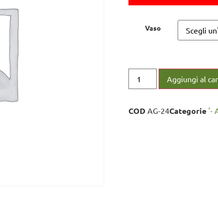
Vaso
Aggiungi al car
COD
AG-24
Categorie
'- 