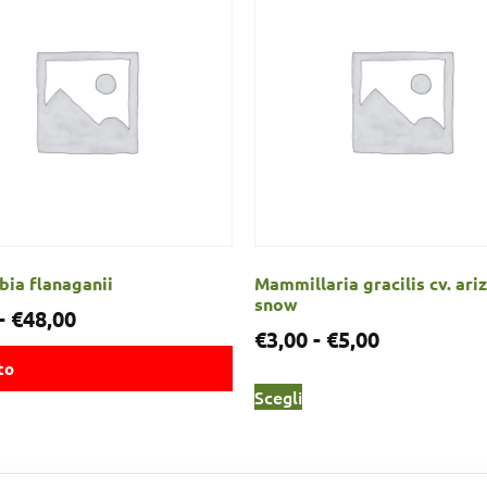
ia flanaganii
Mammillaria gracilis cv. ari
snow
-
€
48,00
€
3,00
-
€
5,00
to
Scegli