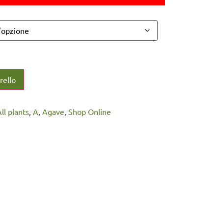
rello
All plants
,
A
,
Agave
,
Shop Online