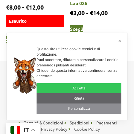
Lau 026
€
8,00
-
€
12,00
€
3,00
-
€
14,00
Esaurito
Scegli
Scegli
✕
Questo sito utilizza cookie tecnici e di
profilazione.
Puoi accettare, rifiutare o personalizzare i cookie
premendo i pulsanti desiderati.
Chiudendo questa informativa continuerai senza
Carnosa & Spinosa
accettare.
Piante grasse, succulente e cactacee – Via Teodora Bresciani, 40 –
Accetta
25080 Manerba BS – P.I. 04796900985 – Tel/Fax +39 0365
654261
Rifiuta
Personalizza
Rimaniamo in contatto
Coupon – Buoni Sconto
Termini & Condizioni
Spedizioni
Pagamenti
Privacy Policy
Cookie Policy
IT