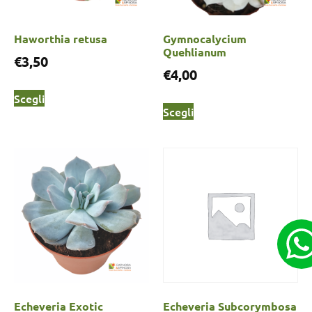
Haworthia retusa
Gymnocalycium
Quehlianum
€
3,50
€
4,00
Scegli
Scegli
Echeveria Exotic
Echeveria Subcorymbosa