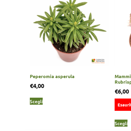
Peperomia asperula
Mammil
Rubris
€
4,00
€
6,00
Scegli
Esauri
Scegli