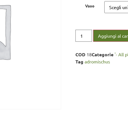
Vaso
Aggiungi al car
COD
18
Categorie
'- All 
Tag
adromischus