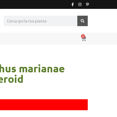
0
hus marianae
eroid