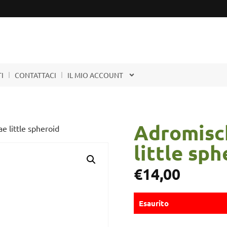
I
CONTATTACI
IL MIO ACCOUNT
Adromisc
 little spheroid
little sph
€
14,00
Esaurito