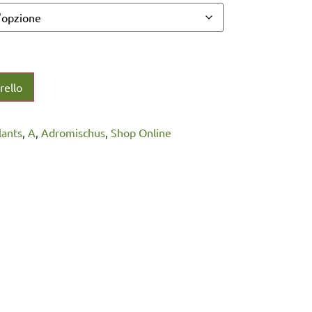
rello
plants
,
A
,
Adromischus
,
Shop Online