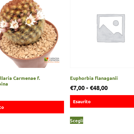
laria Carmenae f.
Euphorbia flanaganii
pina
€
7,00
-
€
48,00
Esaurito
to
Scegli