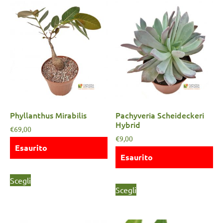
Phyllanthus Mirabilis
Pachyveria Scheideckeri
Hybrid
€
69,00
€
9,00
Esaurito
Esaurito
Scegli
Scegli