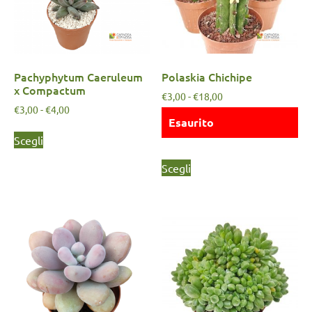
Pachyphytum Caeruleum
Polaskia Chichipe
x Compactum
€
3,00
-
€
18,00
€
3,00
-
€
4,00
Esaurito
Scegli
Scegli