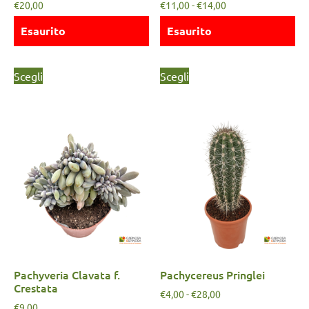
€
20,00
€
11,00
-
€
14,00
Esaurito
Esaurito
Scegli
Scegli
Pachyveria Clavata f.
Pachycereus Pringlei
Crestata
€
4,00
-
€
28,00
€
9,00