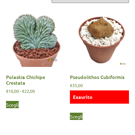
Polaskia Chichipe
Pseudolithos Cubiformis
Crestata
€
35,00
€
10,00
-
€
22,00
Esaurito
Scegli
Scegli