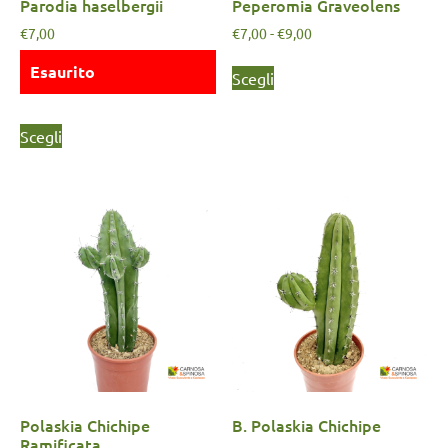
Parodia haselbergii
Peperomia Graveolens
€
7,00
€
7,00
-
€
9,00
Esaurito
Scegli
Scegli
Polaskia Chichipe
B. Polaskia Chichipe
Ramificata