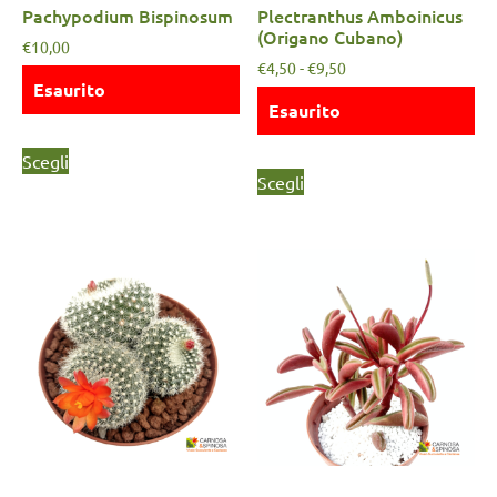
Pachypodium Bispinosum
Plectranthus Amboinicus
(Origano Cubano)
€
10,00
€
4,50
-
€
9,50
Esaurito
Esaurito
Scegli
Scegli