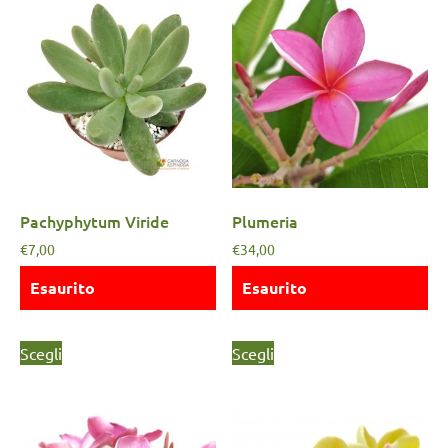
Pachyphytum Viride
Plumeria
€
7,00
€
34,00
Esaurito
Esaurito
Scegli
Scegli