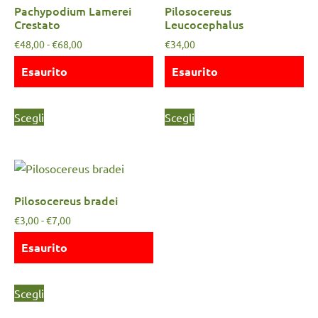
Pachypodium Lamerei
Pilosocereus
Crestato
Leucocephalus
€
48,00
-
€
68,00
€
34,00
Esaurito
Esaurito
Scegli
Scegli
Pilosocereus bradei
€
3,00
-
€
7,00
Esaurito
Scegli