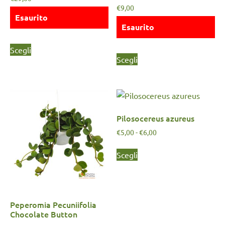
€
9,00
Esaurito
Esaurito
Scegli
Scegli
Pilosocereus azureus
€
5,00
-
€
6,00
Scegli
Peperomia Pecuniifolia
Chocolate Button