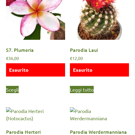
S7. Plumeria
Parodia Laui
€
36,00
€
12,00
Esaurito
Esaurito
Scegli
Leggi tutto
Parodia Herteri
Parodia Werdermanniana