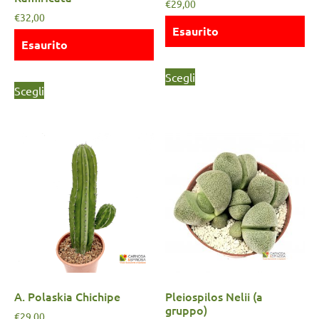
€
29,00
€
32,00
Esaurito
Esaurito
Scegli
Scegli
A. Polaskia Chichipe
Pleiospilos Nelii (a
gruppo)
€
29,00