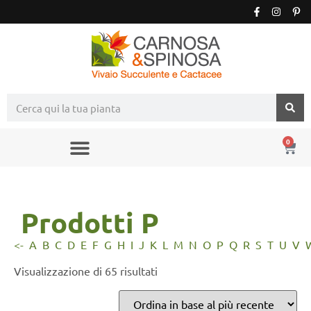
0
Prodotti P
<-
A
B
C
D
E
F
G
H
I
J
K
L
M
N
O
P
Q
R
S
T
U
V
Visualizzazione di 65 risultati