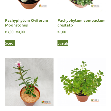
Pachyphytum Oviferum
Pachyphytum compactum
Moonstones
crestato
€
3,00
-
€
4,00
€
8,00
Scegli
Scegli