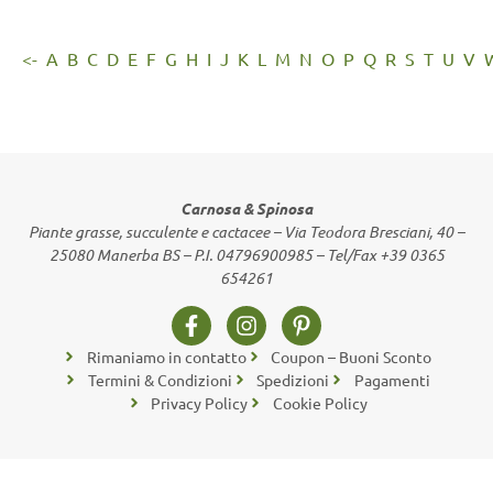
<-
A
B
C
D
E
F
G
H
I
J
K
L
M
N
O
P
Q
R
S
T
U
V
Carnosa & Spinosa
Piante grasse, succulente e cactacee – Via Teodora Bresciani, 40 –
25080 Manerba BS – P.I. 04796900985 – Tel/Fax +39 0365
654261
Rimaniamo in contatto
Coupon – Buoni Sconto
Termini & Condizioni
Spedizioni
Pagamenti
Privacy Policy
Cookie Policy