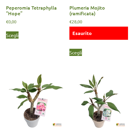
Peperomia Tetraphylla
Plumeria Mojito
“Hope”
(ramificata)
€
0,00
€
28,00
Esaurito
Scegli
Scegli