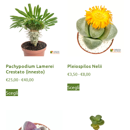
Pachypodium Lamerei
Pleiospilos Nelii
Crestato (innesto)
€
3,50
-
€
8,00
€
25,00
-
€
40,00
Scegli
Scegli