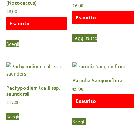
(Notocactus)
€
6,00
€
9,00
Esaurito
Esaurito
Leggi tutto
Scegli
Parodia Sanguiniflora
Pachypodium lealii ssp.
€
9,00
saundersii
Esaurito
€
19,00
Scegli
Scegli