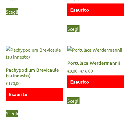
Esaurito
Scegli
Scegli
Portulaca Werdermannii
Pachypodium Brevicaule
€
8,00
-
€
16,00
(su innesto)
Esaurito
€
170,00
Esaurito
Scegli
Scegli