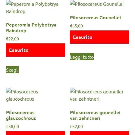
Pilosocereus Gounellei
Peperomia Polybotrya
€
65,00
Raindrop
Esaurito
€
22,00
Esaurito
Leggi tutto
Scegli
Pilosocereus
Pilosocereus gounellei
glaucochrous
var. zehntneri
€
38,00
€
52,00